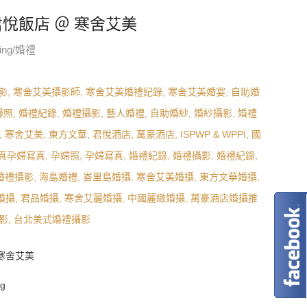
錄 / 君悅飯店 ＠ 寒舍艾美
ing/婚禮
& 寒舍艾美
g