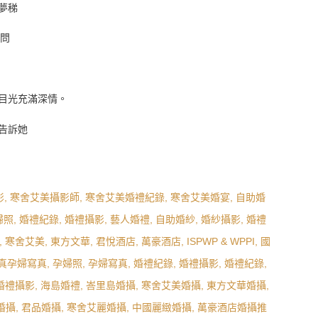
楊夢稊
顧問
目光充滿深情。
告訴她
」