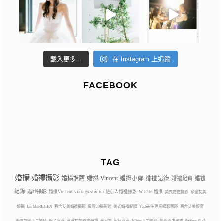
載入更多...
在 Instagram 上追蹤
FACEBOOK
TAG
婚攝
婚禮攝影
婚攝推薦
婚攝 Vincent
婚攝小鄭
婚禮記錄
婚禮紀實
婚禮
紀錄
婚紗攝影
婚攝Vincent
vikings studios 維京人婚禮錄影
W hotel婚攝
美式婚禮攝影
寒舍艾美
婚攝
LE MERIDIEN
寒舍艾美婚禮攝影
風雲20攝影師
美式婚禮紀錄
YES先生專業錄影團隊
寒舍艾美婚宴
西敏英國手工婚紗
親子寫真
寒舍艾美婚禮紀錄
全家福
家庭寫真
White手工婚紗
萬豪酒店婚禮
j’adore 夏朵