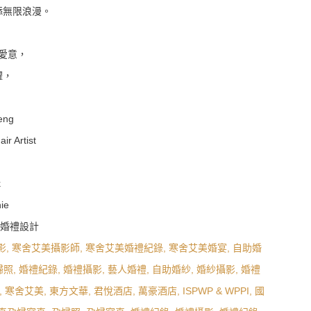
添無限浪漫。
愛意，
耀，
。
eng
r Artist
k
ie
·小圈子婚禮設計