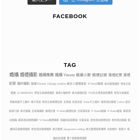
FACEBOOK
TAG
婚攝
婚禮攝影
婚攝推薦
婚攝 Vincent
婚攝小鄭
婚禮記錄
婚禮紀實
婚禮
紀錄
婚紗攝影
婚攝Vincent
vikings studios 維京人婚禮錄影
W hotel婚攝
美式婚禮攝影
寒舍艾美
婚攝
LE MERIDIEN
寒舍艾美婚禮攝影
風雲20攝影師
美式婚禮紀錄
YES先生專業錄影團隊
寒舍艾美婚宴
西敏英國手工婚紗
親子寫真
寒舍艾美婚禮紀錄
全家福
家庭寫真
White手工婚紗
萬豪酒店婚禮
j’adore 夏朵
創意行銷
美式婚攝
全家福攝影
婚禮記實
W Hotels婚禮紀錄
全家福寫真
W Hotels婚攝
W Hotels婚宴
萬豪酒
店婚攝
萬豪酒店婚禮攝影
W Hotels婚禮攝影
翡麗詩莊園婚宴
兒童寫真
君悅酒店婚禮紀錄
君悅酒店婚攝
翡
麗詩莊園婚禮攝影
君悅酒店婚禮攝影
美式婚禮
playground wedding /美式婚禮錄影團隊
自助婚紗
風雲20
翡
麗詩莊婚攝
墾丁夏都婚禮攝影