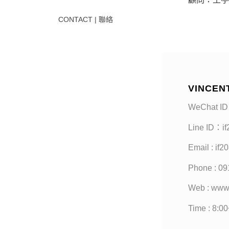
CONTACT | 聯絡
VINCEN
WeChat ID
Line ID：i
Email : if
Phone : 09
Web : www
Time : 8:0