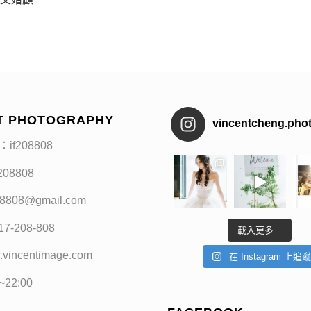
T PHOTOGRAPHY
vincentcheng.pho
：if208808
f208808
208808@gmail.com
17-208-808
載入更多...
.vincentimage.com
在 Instagram 上追
0~22:00