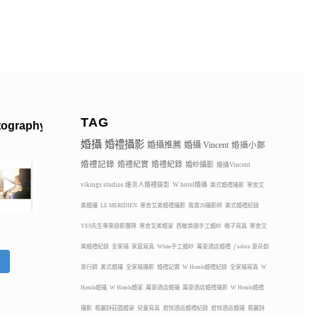
TAG
tography
婚攝
婚禮攝影
婚攝推薦
婚攝 Vincent
婚攝小鄭
婚禮記錄
婚禮紀實
婚禮紀錄
婚紗攝影
婚攝Vincent
vikings studios 維京人婚禮錄影
W hotel婚攝
美式婚禮攝影
寒舍艾
美婚攝
LE MERIDIEN
寒舍艾美婚禮攝影
風雲20攝影師
美式婚禮紀錄
YES先生專業錄影團隊
寒舍艾美婚宴
西敏英國手工婚紗
親子寫真
寒舍艾
美婚禮紀錄
全家福
家庭寫真
White手工婚紗
萬豪酒店婚禮
j’adore 夏朵創
蹤
意行銷
美式婚攝
全家福攝影
婚禮記實
W Hotels婚禮紀錄
全家福寫真
W
Hotels婚攝
W Hotels婚宴
萬豪酒店婚攝
萬豪酒店婚禮攝影
W Hotels婚禮
攝影
翡麗詩莊園婚宴
兒童寫真
君悅酒店婚禮紀錄
君悅酒店婚攝
翡麗詩