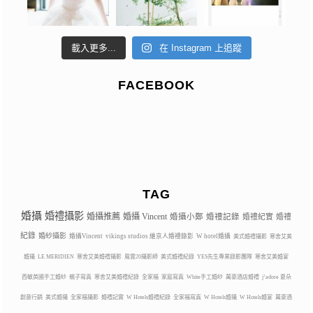
載入更多...
在 Instagram 上追蹤
FACEBOOK
TAG
婚攝
婚禮攝影
婚攝推薦
婚攝 Vincent
婚攝小鄭
婚禮記錄
婚禮紀實
婚禮
紀錄
婚紗攝影
婚攝Vincent
vikings studios 維京人婚禮錄影
W hotel婚攝
美式婚禮攝影
寒舍艾美
婚攝
LE MERIDIEN
寒舍艾美婚禮攝影
風雲20攝影師
美式婚禮紀錄
YES先生專業錄影團隊
寒舍艾美婚宴
西敏英國手工婚紗
親子寫真
寒舍艾美婚禮紀錄
全家福
家庭寫真
White手工婚紗
萬豪酒店婚禮
j’adore 夏朵
創意行銷
美式婚攝
全家福攝影
婚禮記實
W Hotels婚禮紀錄
全家福寫真
W Hotels婚攝
W Hotels婚宴
萬豪酒