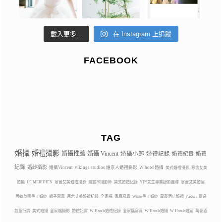
載入更多...
在 Instagram 上追蹤
FACEBOOK
TAG
婚攝
婚禮攝影
婚攝推薦
婚攝 Vincent
婚攝小鄭
婚禮記錄
婚禮紀實
婚禮
紀錄
婚紗攝影
婚攝Vincent
vikings studios 維京人婚禮錄影
W hotel婚攝
美式婚禮攝影
寒舍艾美
婚攝
LE MERIDIEN
寒舍艾美婚禮攝影
風雲20攝影師
美式婚禮紀錄
YES先生專業錄影團隊
寒舍艾美婚宴
西敏英國手工婚紗
親子寫真
寒舍艾美婚禮紀錄
全家福
家庭寫真
White手工婚紗
萬豪酒店婚禮
j’adore 夏朵
創意行銷
美式婚攝
全家福攝影
婚禮記實
W Hotels婚禮紀錄
全家福寫真
W Hotels婚攝
W Hotels婚宴
萬豪酒