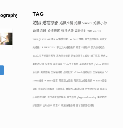
TAG
tography
婚攝
婚禮攝影
婚攝推薦
婚攝 Vincent
婚攝小鄭
婚禮記錄
婚禮紀實
婚禮紀錄
婚紗攝影
婚攝Vincent
vikings studios 維京人婚禮錄影
W hotel婚攝
美式婚禮攝影
寒舍艾
美婚攝
LE MERIDIEN
寒舍艾美婚禮攝影
風雲20攝影師
美式婚禮紀錄
YES先生專業錄影團隊
寒舍艾美婚宴
西敏英國手工婚紗
親子寫真
寒舍艾
美婚禮紀錄
全家福
家庭寫真
White手工婚紗
萬豪酒店婚禮
j’adore 夏朵創
蹤
意行銷
美式婚攝
全家福攝影
婚禮記實
W Hotels婚禮紀錄
全家福寫真
W
Hotels婚攝
W Hotels婚宴
萬豪酒店婚攝
萬豪酒店婚禮攝影
W Hotels婚禮
攝影
翡麗詩莊園婚宴
兒童寫真
君悅酒店婚禮紀錄
君悅酒店婚攝
翡麗詩
莊園婚禮攝影
君悅酒店婚禮攝影
美式婚禮
playground wedding /美式婚禮
錄影團隊
自助婚紗
風雲20
翡麗詩莊婚攝
墾丁夏都婚禮攝影