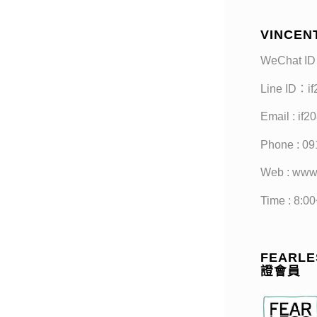
VINCEN
WeChat ID
Line ID：i
Email : if
Phone : 09
Web : www
Time : 8:0
FEARLES
證會員