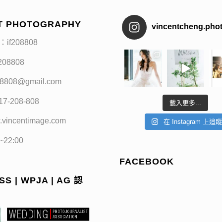
T PHOTOGRAPHY
vincentcheng.pho
：if208808
f208808
208808@gmail.com
17-208-808
載入更多...
.vincentimage.com
在 Instagram 上追
0~22:00
FACEBOOK
S | WPJA | AG 認