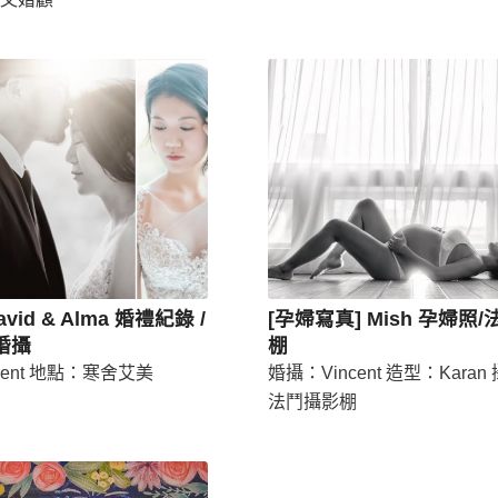
David & Alma 婚禮紀錄 /
[孕婦寫真] Mish 孕婦照
婚攝
棚
cent 地點：寒舍艾美
婚攝：Vincent 造型：Kara
法鬥攝影棚