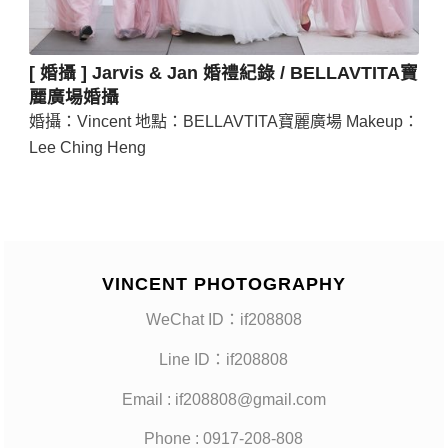
[ 婚攝 ] Jarvis & Jan 婚禮紀錄 / BELLAVTITA寶
麗廣場婚攝
婚攝：Vincent 地點：BELLAVTITA寶麗廣場 Makeup：
Lee Ching Heng
VINCENT PHOTOGRAPHY
WeChat ID：if208808
Line ID：if208808
Email : if208808@gmail.com
Phone : 0917-208-808