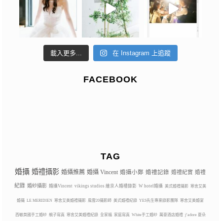
載入更多...
在 Instagram 上追蹤
FACEBOOK
TAG
婚攝
婚禮攝影
婚攝推薦
婚攝 Vincent
婚攝小鄭
婚禮記錄
婚禮紀實
婚禮
紀錄
婚紗攝影
婚攝Vincent
vikings studios 維京人婚禮錄影
W hotel婚攝
美式婚禮攝影
寒舍艾美
婚攝
LE MERIDIEN
寒舍艾美婚禮攝影
風雲20攝影師
美式婚禮紀錄
YES先生專業錄影團隊
寒舍艾美婚宴
西敏英國手工婚紗
親子寫真
寒舍艾美婚禮紀錄
全家福
家庭寫真
White手工婚紗
萬豪酒店婚禮
j’adore 夏朵