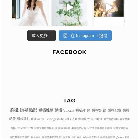
載入更多...
在 Instagram 上追蹤
FACEBOOK
TAG
婚攝
婚禮攝影
婚攝推薦
婚攝 Vincent
婚攝小鄭
婚禮記錄
婚禮紀實
婚禮
紀錄
婚紗攝影
婚攝Vincent
vikings studios 維京人婚禮錄影
W hotel婚攝
美式婚禮攝影
寒舍艾美
婚攝
LE MERIDIEN
寒舍艾美婚禮攝影
風雲20攝影師
美式婚禮紀錄
YES先生專業錄影團隊
寒舍艾美婚宴
西敏英國手工婚紗
親子寫真
寒舍艾美婚禮紀錄
全家福
家庭寫真
White手工婚紗
萬豪酒店婚禮
j’adore 夏朵