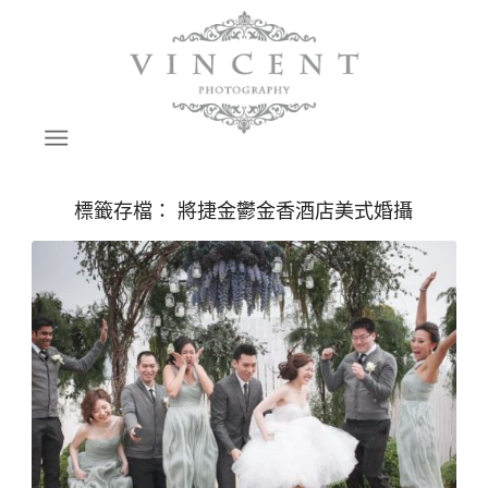
標籤存檔：
將捷金鬱金香酒店美式婚攝