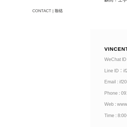
CONTACT | 聯絡
VINCEN
WeChat ID
Line ID：i
Email : if
Phone : 09
Web : www
Time : 8:0