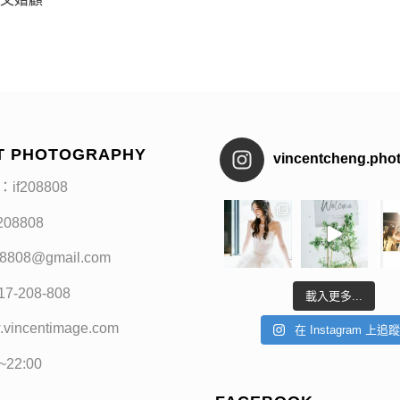
T PHOTOGRAPHY
vincentcheng.pho
：if208808
f208808
208808@gmail.com
17-208-808
載入更多...
.vincentimage.com
在 Instagram 上追
0~22:00