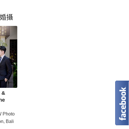
婚攝
 &
he
Photo
n, Bali