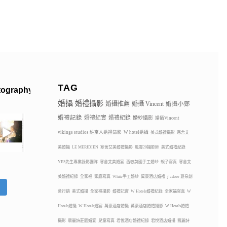
TAG
tography
婚攝
婚禮攝影
婚攝推薦
婚攝 Vincent
婚攝小鄭
婚禮記錄
婚禮紀實
婚禮紀錄
婚紗攝影
婚攝Vincent
vikings studios 維京人婚禮錄影
W hotel婚攝
美式婚禮攝影
寒舍艾
美婚攝
LE MERIDIEN
寒舍艾美婚禮攝影
風雲20攝影師
美式婚禮紀錄
YES先生專業錄影團隊
寒舍艾美婚宴
西敏英國手工婚紗
親子寫真
寒舍艾
美婚禮紀錄
全家福
家庭寫真
White手工婚紗
萬豪酒店婚禮
j’adore 夏朵創
蹤
意行銷
美式婚攝
全家福攝影
婚禮記實
W Hotels婚禮紀錄
全家福寫真
W
Hotels婚攝
W Hotels婚宴
萬豪酒店婚攝
萬豪酒店婚禮攝影
W Hotels婚禮
攝影
翡麗詩莊園婚宴
兒童寫真
君悅酒店婚禮紀錄
君悅酒店婚攝
翡麗詩