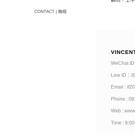
CONTACT | 聯絡
VINCEN
WeChat ID
Line ID：i
Email : if
Phone : 09
Web : www
Time : 8:0