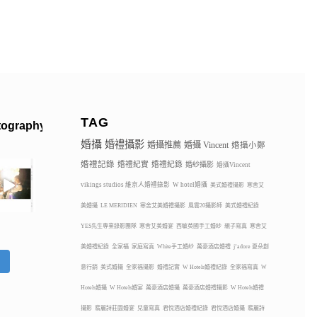
TAG
tography
婚攝
婚禮攝影
婚攝推薦
婚攝 Vincent
婚攝小鄭
婚禮記錄
婚禮紀實
婚禮紀錄
婚紗攝影
婚攝Vincent
vikings studios 維京人婚禮錄影
W hotel婚攝
美式婚禮攝影
寒舍艾
美婚攝
LE MERIDIEN
寒舍艾美婚禮攝影
風雲20攝影師
美式婚禮紀錄
YES先生專業錄影團隊
寒舍艾美婚宴
西敏英國手工婚紗
親子寫真
寒舍艾
美婚禮紀錄
全家福
家庭寫真
White手工婚紗
萬豪酒店婚禮
j’adore 夏朵創
蹤
意行銷
美式婚攝
全家福攝影
婚禮記實
W Hotels婚禮紀錄
全家福寫真
W
Hotels婚攝
W Hotels婚宴
萬豪酒店婚攝
萬豪酒店婚禮攝影
W Hotels婚禮
攝影
翡麗詩莊園婚宴
兒童寫真
君悅酒店婚禮紀錄
君悅酒店婚攝
翡麗詩