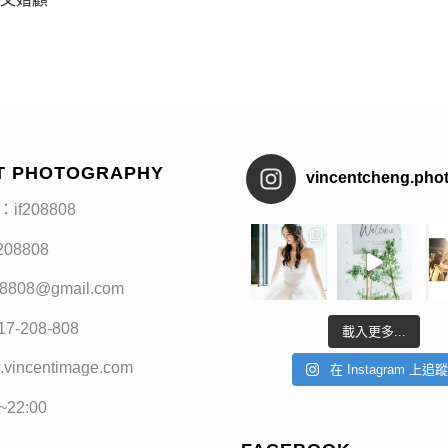
T PHOTOGRAPHY
vincentcheng.pho
：if208808
f208808
208808@gmail.com
17-208-808
載入更多...
.vincentimage.com
在 Instagram 上追
0~22:00