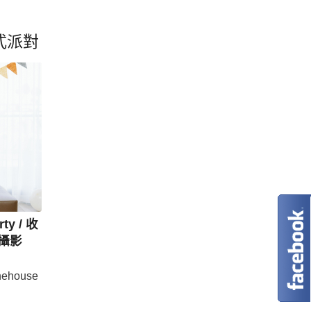
式派對
ty / 收
攝影
hehouse