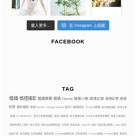
載入更多...
在 Instagram 上追蹤
FACEBOOK
TAG
婚攝
婚禮攝影
婚攝推薦
婚攝 Vincent
婚攝小鄭
婚禮記錄
婚禮紀實
婚禮
紀錄
婚紗攝影
婚攝Vincent
vikings studios 維京人婚禮錄影
W hotel婚攝
美式婚禮攝影
寒舍艾美
婚攝
LE MERIDIEN
寒舍艾美婚禮攝影
風雲20攝影師
美式婚禮紀錄
YES先生專業錄影團隊
寒舍艾美婚宴
西敏英國手工婚紗
親子寫真
寒舍艾美婚禮紀錄
全家福
家庭寫真
White手工婚紗
萬豪酒店婚禮
j’adore 夏朵
創意行銷
美式婚攝
全家福攝影
婚禮記實
W Hotels婚禮紀錄
全家福寫真
W Hotels婚攝
W Hotels婚宴
萬豪酒