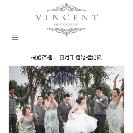
標籤存檔：
日月千禧婚禮紀錄