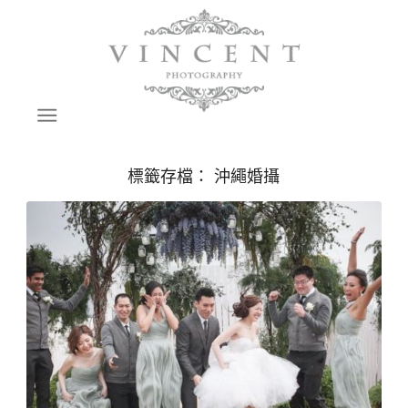
標籤存檔：
沖繩婚攝