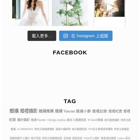
載入更多...
在 Instagram 上追蹤
FACEBOOK
TAG
婚攝
婚禮攝影
婚攝推薦
婚攝 Vincent
婚攝小鄭
婚禮記錄
婚禮紀實
婚禮
紀錄
婚紗攝影
婚攝Vincent
vikings studios 維京人婚禮錄影
W hotel婚攝
美式婚禮攝影
寒舍艾美
婚攝
LE MERIDIEN
寒舍艾美婚禮攝影
風雲20攝影師
美式婚禮紀錄
YES先生專業錄影團隊
寒舍艾美婚宴
西敏英國手工婚紗
親子寫真
寒舍艾美婚禮紀錄
全家福
家庭寫真
White手工婚紗
萬豪酒店婚禮
j’adore 夏朵