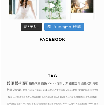
載入更多...
在 Instagram 上追蹤
FACEBOOK
TAG
婚攝
婚禮攝影
婚攝推薦
婚攝 Vincent
婚攝小鄭
婚禮記錄
婚禮紀實
婚禮
紀錄
婚紗攝影
婚攝Vincent
vikings studios 維京人婚禮錄影
W hotel婚攝
美式婚禮攝影
寒舍艾美
婚攝
LE MERIDIEN
寒舍艾美婚禮攝影
風雲20攝影師
美式婚禮紀錄
YES先生專業錄影團隊
寒舍艾美婚宴
西敏英國手工婚紗
親子寫真
寒舍艾美婚禮紀錄
全家福
家庭寫真
White手工婚紗
萬豪酒店婚禮
j’adore 夏朵