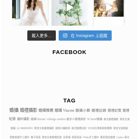
載入更多...
在 Instagram 上追蹤
FACEBOOK
TAG
婚攝
婚禮攝影
婚攝推薦
婚攝 Vincent
婚攝小鄭
婚禮記錄
婚禮紀實
婚禮
紀錄
婚紗攝影
婚攝Vincent
vikings studios 維京人婚禮錄影
W hotel婚攝
美式婚禮攝影
寒舍艾美
婚攝
LE MERIDIEN
寒舍艾美婚禮攝影
風雲20攝影師
美式婚禮紀錄
YES先生專業錄影團隊
寒舍艾美婚宴
西敏英國手工婚紗
親子寫真
寒舍艾美婚禮紀錄
全家福
家庭寫真
White手工婚紗
萬豪酒店婚禮
j’adore 夏朵