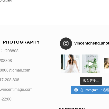
T PHOTOGRAPHY
vincentcheng.pho
：if208808
f208808
208808@gmail.com
17-208-808
載入更多...
.vincentimage.com
在 Instagram 上追
0~22:00