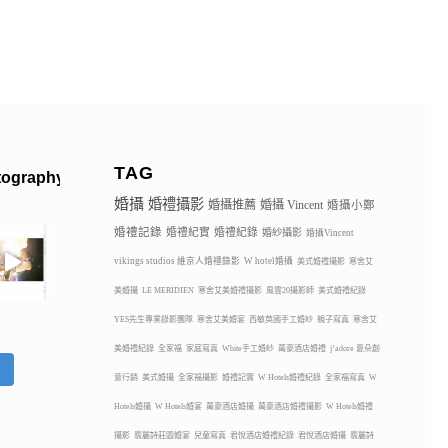
TAG
tography
婚攝
婚禮攝影
婚攝推薦
婚攝 Vincent
婚攝小鄭
婚禮記錄
婚禮紀實
婚禮紀錄
婚紗攝影
婚攝Vincent
vikings studios 維京人婚禮錄影
W hotel婚攝
美式婚禮攝影
寒舍艾
美婚攝
LE MERIDIEN
寒舍艾美婚禮攝影
風雲20攝影師
美式婚禮紀錄
YES先生專業錄影團隊
寒舍艾美婚宴
西敏英國手工婚紗
親子寫真
寒舍艾
美婚禮紀錄
全家福
家庭寫真
White手工婚紗
萬豪酒店婚禮
j’adore 夏朵創
蹤
意行銷
美式婚攝
全家福攝影
婚禮記實
W Hotels婚禮紀錄
全家福寫真
W
Hotels婚攝
W Hotels婚宴
萬豪酒店婚攝
萬豪酒店婚禮攝影
W Hotels婚禮
攝影
翡麗詩莊園婚宴
兒童寫真
君悅酒店婚禮紀錄
君悅酒店婚攝
翡麗詩