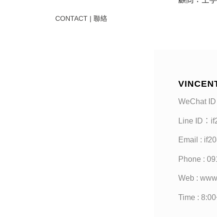
CONTACT | 聯絡
VINCEN
WeChat ID
Line ID：i
Email : if
Phone : 09
Web : www
Time : 8:0