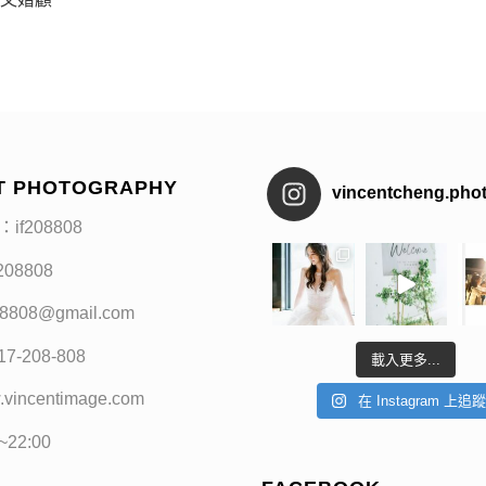
T PHOTOGRAPHY
vincentcheng.pho
：if208808
f208808
208808@gmail.com
17-208-808
載入更多...
.vincentimage.com
在 Instagram 上追
0~22:00