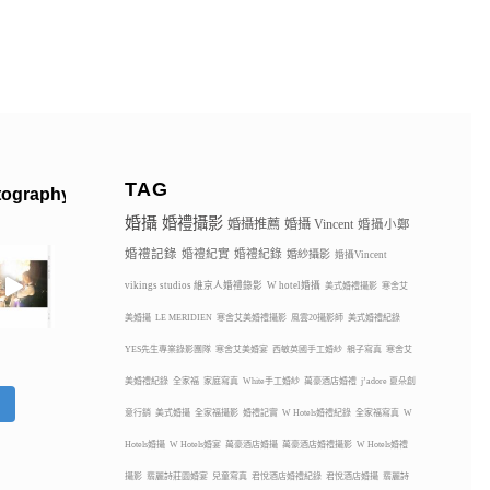
TAG
tography
婚攝
婚禮攝影
婚攝推薦
婚攝 Vincent
婚攝小鄭
婚禮記錄
婚禮紀實
婚禮紀錄
婚紗攝影
婚攝Vincent
vikings studios 維京人婚禮錄影
W hotel婚攝
美式婚禮攝影
寒舍艾
美婚攝
LE MERIDIEN
寒舍艾美婚禮攝影
風雲20攝影師
美式婚禮紀錄
YES先生專業錄影團隊
寒舍艾美婚宴
西敏英國手工婚紗
親子寫真
寒舍艾
美婚禮紀錄
全家福
家庭寫真
White手工婚紗
萬豪酒店婚禮
j’adore 夏朵創
蹤
意行銷
美式婚攝
全家福攝影
婚禮記實
W Hotels婚禮紀錄
全家福寫真
W
Hotels婚攝
W Hotels婚宴
萬豪酒店婚攝
萬豪酒店婚禮攝影
W Hotels婚禮
攝影
翡麗詩莊園婚宴
兒童寫真
君悅酒店婚禮紀錄
君悅酒店婚攝
翡麗詩