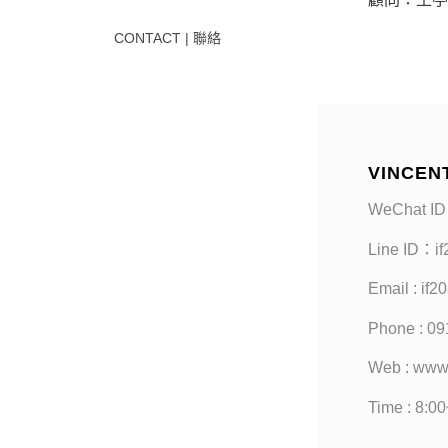
CONTACT | 聯絡
VINCEN
WeChat ID
Line ID：i
Email : if
Phone : 09
Web : www
Time : 8:0