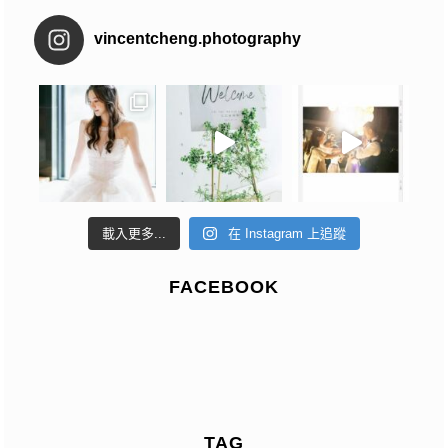
vincentcheng.photography
載入更多...
在 Instagram 上追蹤
FACEBOOK
TAG