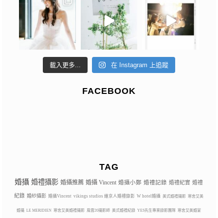
載入更多...
在 Instagram 上追蹤
FACEBOOK
TAG
婚攝
婚禮攝影
婚攝推薦
婚攝 Vincent
婚攝小鄭
婚禮記錄
婚禮紀實
婚禮
紀錄
婚紗攝影
婚攝Vincent
vikings studios 維京人婚禮錄影
W hotel婚攝
美式婚禮攝影
寒舍艾美
婚攝
LE MERIDIEN
寒舍艾美婚禮攝影
風雲20攝影師
美式婚禮紀錄
YES先生專業錄影團隊
寒舍艾美婚宴