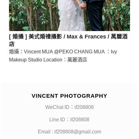
[ 婚攝 ] 美式婚禮攝影 / Max & Frances / 萬麗酒
店
婚攝：Vincent MUA @PEKO CHANG MUA ：Ivy
Makeup Studio Location：萬麗酒店
VINCENT PHOTOGRAPHY
WeChat ID：if208808
Line ID：if208808
Email : if208808@gmail.com