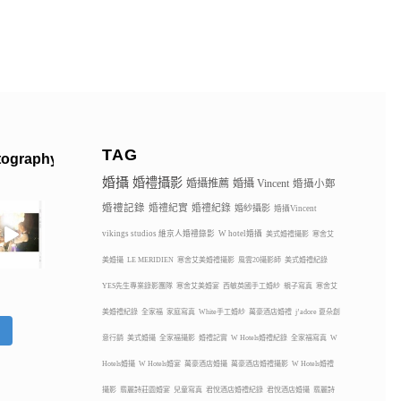
TAG
tography
婚攝
婚禮攝影
婚攝推薦
婚攝 Vincent
婚攝小鄭
婚禮記錄
婚禮紀實
婚禮紀錄
婚紗攝影
婚攝Vincent
vikings studios 維京人婚禮錄影
W hotel婚攝
美式婚禮攝影
寒舍艾
美婚攝
LE MERIDIEN
寒舍艾美婚禮攝影
風雲20攝影師
美式婚禮紀錄
YES先生專業錄影團隊
寒舍艾美婚宴
西敏英國手工婚紗
親子寫真
寒舍艾
美婚禮紀錄
全家福
家庭寫真
White手工婚紗
萬豪酒店婚禮
j’adore 夏朵創
蹤
意行銷
美式婚攝
全家福攝影
婚禮記實
W Hotels婚禮紀錄
全家福寫真
W
Hotels婚攝
W Hotels婚宴
萬豪酒店婚攝
萬豪酒店婚禮攝影
W Hotels婚禮
攝影
翡麗詩莊園婚宴
兒童寫真
君悅酒店婚禮紀錄
君悅酒店婚攝
翡麗詩