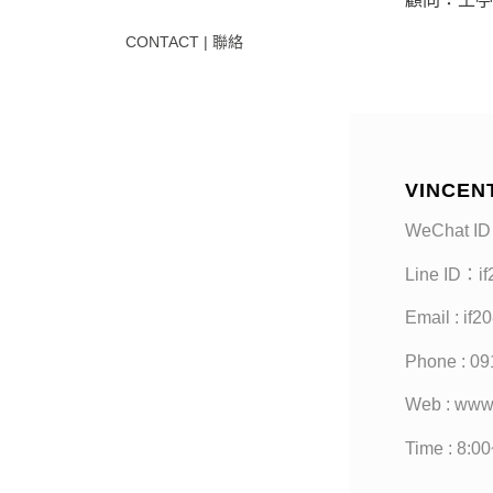
CONTACT | 聯絡
VINCEN
WeChat ID
Line ID：i
Email : if
Phone : 09
Web : www
Time : 8:0