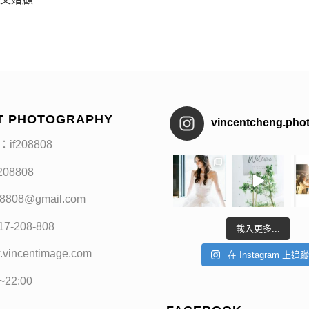
T PHOTOGRAPHY
vincentcheng.pho
：if208808
f208808
208808@gmail.com
17-208-808
載入更多...
.vincentimage.com
在 Instagram 上追
0~22:00