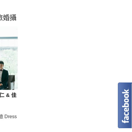
旅婚攝
仁 & 佳
 Dress