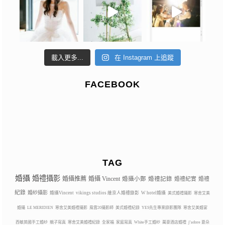
載入更多...
在 Instagram 上追蹤
FACEBOOK
TAG
婚攝
婚禮攝影
婚攝推薦
婚攝 Vincent
婚攝小鄭
婚禮記錄
婚禮紀實
婚禮
紀錄
婚紗攝影
婚攝Vincent
vikings studios 維京人婚禮錄影
W hotel婚攝
美式婚禮攝影
寒舍艾美
婚攝
LE MERIDIEN
寒舍艾美婚禮攝影
風雲20攝影師
美式婚禮紀錄
YES先生專業錄影團隊
寒舍艾美婚宴
西敏英國手工婚紗
親子寫真
寒舍艾美婚禮紀錄
全家福
家庭寫真
White手工婚紗
萬豪酒店婚禮
j’adore 夏朵