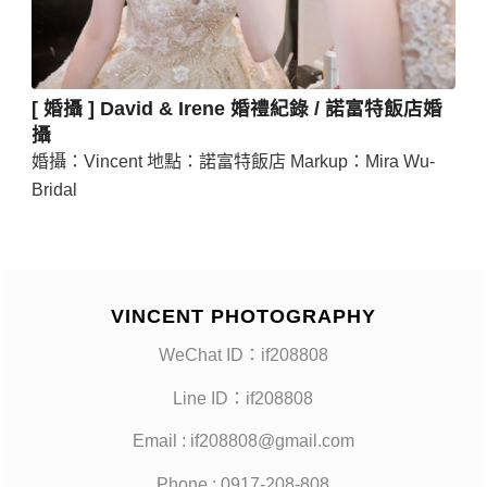
[ 婚攝 ] David & Irene 婚禮紀錄 / 諾富特飯店婚
攝
婚攝：Vincent 地點：諾富特飯店 Markup：Mira Wu-
Bridal
VINCENT PHOTOGRAPHY
WeChat ID：if208808
Line ID：if208808
Email : if208808@gmail.com
Phone : 0917-208-808