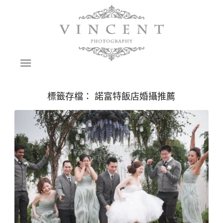
標籤存檔：
諾富特飯店婚攝推薦