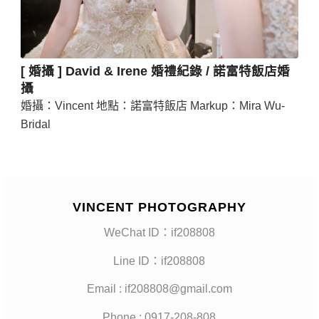
[ 婚攝 ] David & Irene 婚禮紀錄 / 諾富特飯店婚
攝
婚攝：Vincent 地點：諾富特飯店 Markup：Mira Wu-
Bridal
VINCENT PHOTOGRAPHY
WeChat ID：if208808
Line ID：if208808
Email : if208808@gmail.com
Phone : 0917-208-808