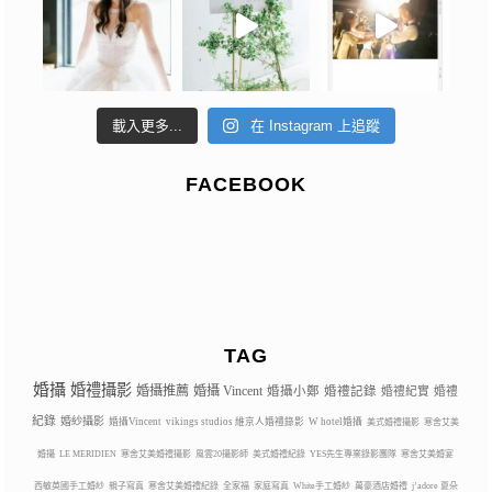
載入更多...
在 Instagram 上追蹤
FACEBOOK
TAG
婚攝
婚禮攝影
婚攝推薦
婚攝 Vincent
婚攝小鄭
婚禮記錄
婚禮紀實
婚禮
紀錄
婚紗攝影
婚攝Vincent
vikings studios 維京人婚禮錄影
W hotel婚攝
美式婚禮攝影
寒舍艾美
婚攝
LE MERIDIEN
寒舍艾美婚禮攝影
風雲20攝影師
美式婚禮紀錄
YES先生專業錄影團隊
寒舍艾美婚宴
西敏英國手工婚紗
親子寫真
寒舍艾美婚禮紀錄
全家福
家庭寫真
White手工婚紗
萬豪酒店婚禮
j’adore 夏朵