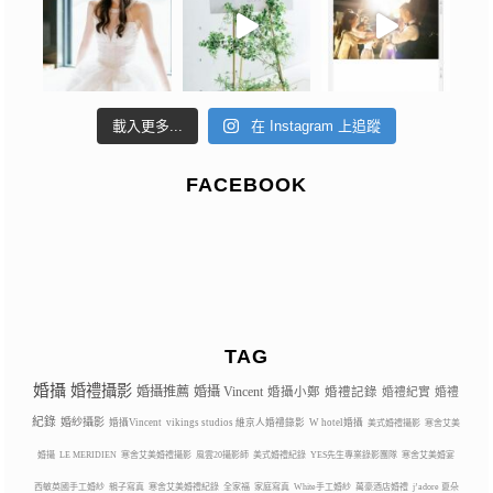
載入更多...
在 Instagram 上追蹤
FACEBOOK
TAG
婚攝
婚禮攝影
婚攝推薦
婚攝 Vincent
婚攝小鄭
婚禮記錄
婚禮紀實
婚禮
紀錄
婚紗攝影
婚攝Vincent
vikings studios 維京人婚禮錄影
W hotel婚攝
美式婚禮攝影
寒舍艾美
婚攝
LE MERIDIEN
寒舍艾美婚禮攝影
風雲20攝影師
美式婚禮紀錄
YES先生專業錄影團隊
寒舍艾美婚宴
西敏英國手工婚紗
親子寫真
寒舍艾美婚禮紀錄
全家福
家庭寫真
White手工婚紗
萬豪酒店婚禮
j’adore 夏朵