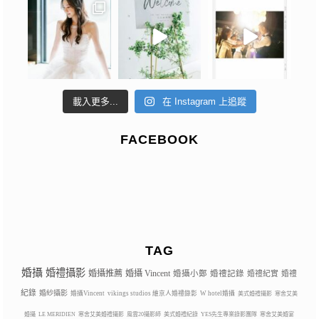
載入更多...
在 Instagram 上追蹤
FACEBOOK
TAG
婚攝
婚禮攝影
婚攝推薦
婚攝 Vincent
婚攝小鄭
婚禮記錄
婚禮紀實
婚禮
紀錄
婚紗攝影
婚攝Vincent
vikings studios 維京人婚禮錄影
W hotel婚攝
美式婚禮攝影
寒舍艾美
婚攝
LE MERIDIEN
寒舍艾美婚禮攝影
風雲20攝影師
美式婚禮紀錄
YES先生專業錄影團隊
寒舍艾美婚宴