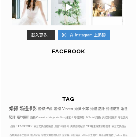
載入更多...
在 Instagram 上追蹤
FACEBOOK
TAG
婚攝
婚禮攝影
婚攝推薦
婚攝 Vincent
婚攝小鄭
婚禮記錄
婚禮紀實
婚禮
紀錄
婚紗攝影
婚攝Vincent
vikings studios 維京人婚禮錄影
W hotel婚攝
美式婚禮攝影
寒舍艾美
婚攝
LE MERIDIEN
寒舍艾美婚禮攝影
風雲20攝影師
美式婚禮紀錄
YES先生專業錄影團隊
寒舍艾美婚宴
西敏英國手工婚紗
親子寫真
寒舍艾美婚禮紀錄
全家福
家庭寫真
White手工婚紗
萬豪酒店婚禮
j’adore 夏朵