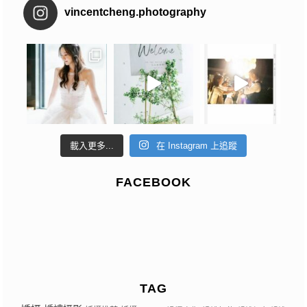
vincentcheng.photography
載入更多...
在 Instagram 上追蹤
FACEBOOK
TAG