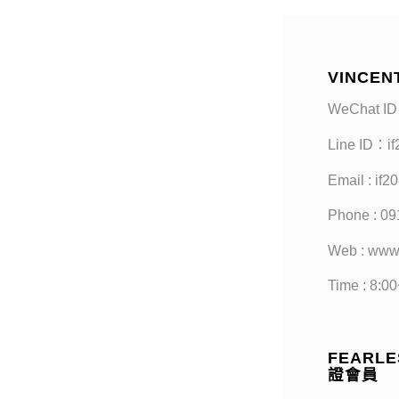
VINCEN
WeChat ID
Line ID：i
Email : if
Phone : 09
Web : www
Time : 8:0
FEARLES
證會員