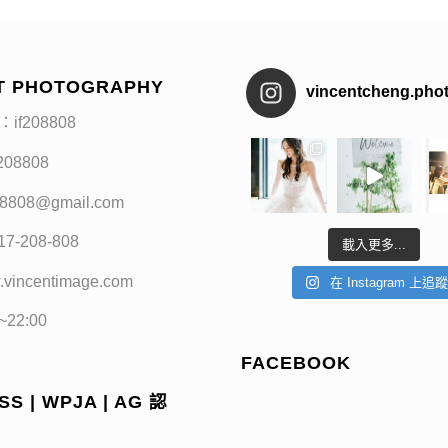
T PHOTOGRAPHY
vincentcheng.pho
：if208808
f208808
208808@gmail.com
17-208-808
載入更多...
.vincentimage.com
在 Instagram 上追
0~22:00
FACEBOOK
S | WPJA | AG 認