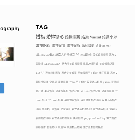
TAG
tography
婚攝
婚禮攝影
婚攝推薦
婚攝 Vincent
婚攝小鄭
婚禮記錄
婚禮紀實
婚禮紀錄
婚紗攝影
婚攝Vincent
vikings studios 維京人婚禮錄影
W hotel婚攝
美式婚禮攝影
寒舍艾
美婚攝
LE MERIDIEN
寒舍艾美婚禮攝影
風雲20攝影師
美式婚禮紀錄
YES先生專業錄影團隊
寒舍艾美婚宴
西敏英國手工婚紗
親子寫真
寒舍艾
美婚禮紀錄
全家福
家庭寫真
White手工婚紗
萬豪酒店婚禮
j’adore 夏朵創
蹤
意行銷
美式婚攝
全家福攝影
婚禮記實
W Hotels婚禮紀錄
全家福寫真
W
Hotels婚攝
W Hotels婚宴
萬豪酒店婚攝
萬豪酒店婚禮攝影
W Hotels婚禮
攝影
翡麗詩莊園婚宴
兒童寫真
君悅酒店婚禮紀錄
君悅酒店婚攝
翡麗詩
莊園婚禮攝影
君悅酒店婚禮攝影
美式婚禮
playground wedding /美式婚禮
錄影團隊
自助婚紗
風雲20
翡麗詩莊婚攝
墾丁夏都婚禮攝影