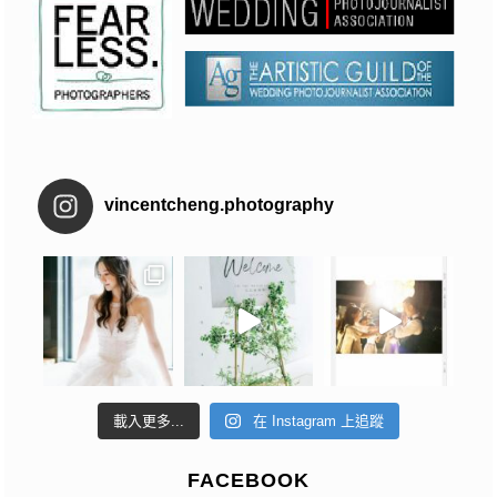
vincentcheng.photography
載入更多...
在 Instagram 上追蹤
FACEBOOK