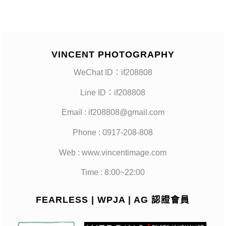
VINCENT PHOTOGRAPHY
WeChat ID：if208808
Line ID：if208808
Email : if208808@gmail.com
Phone : 0917-208-808
Web : www.vincentimage.com
Time : 8:00~22:00
FEARLESS | WPJA | AG 認證會員