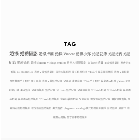
TAG
婚攝
婚禮攝影
婚攝推薦
婚攝 Vincent
婚攝小鄭
婚禮記錄
婚禮紀實
婚禮
紀錄
婚紗攝影
婚攝Vincent
vikings studios 維京人婚禮錄影
W hotel婚攝
美式婚禮攝影
寒舍艾美
婚攝
LE MERIDIEN
寒舍艾美婚禮攝影
風雲20攝影師
美式婚禮紀錄
YES先生專業錄影團隊
寒舍艾美婚宴
西敏英國手工婚紗
親子寫真
寒舍艾美婚禮紀錄
全家福
家庭寫真
White手工婚紗
萬豪酒店婚禮
j’adore 夏朵
創意行銷
美式婚攝
全家福攝影
婚禮記實
W Hotels婚禮紀錄
全家福寫真
W Hotels婚攝
W Hotels婚宴
萬豪酒
店婚攝
萬豪酒店婚禮攝影
W Hotels婚禮攝影
翡麗詩莊園婚宴
兒童寫真
君悅酒店婚禮紀錄
君悅酒店婚攝
翡
麗詩莊園婚禮攝影
君悅酒店婚禮攝影
美式婚禮
playground wedding /美式婚禮錄影團隊
自助婚紗
風雲20
翡
麗詩莊婚攝
墾丁夏都婚禮攝影