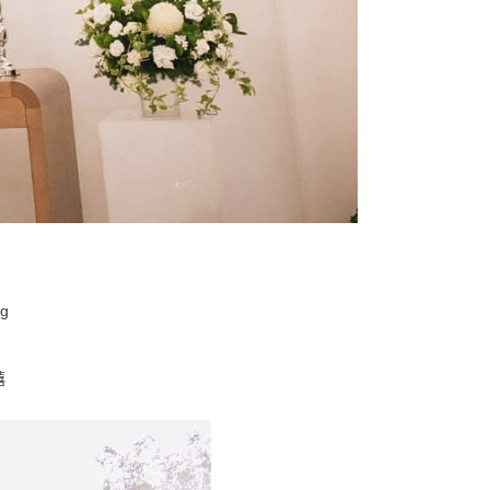
n
g
禧