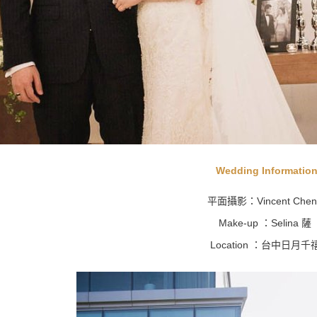
Wedding Informatio
平面攝影：Vincent Chen
Make-up ：Selina 薩
Location ：台中日月千