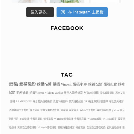
載入更多...
在 Instagram 上追蹤
FACEBOOK
TAG
婚攝
婚禮攝影
婚攝推薦
婚攝 Vincent
婚攝小鄭
婚禮記錄
婚禮紀實
婚禮
紀錄
婚紗攝影
婚攝Vincent
vikings studios 維京人婚禮錄影
W hotel婚攝
美式婚禮攝影
寒舍艾美
婚攝
LE MERIDIEN
寒舍艾美婚禮攝影
風雲20攝影師
美式婚禮紀錄
YES先生專業錄影團隊
寒舍艾美婚宴
西敏英國手工婚紗
親子寫真
寒舍艾美婚禮紀錄
全家福
家庭寫真
White手工婚紗
萬豪酒店婚禮
j’adore 夏朵
創意行銷
美式婚攝
全家福攝影
婚禮記實
W Hotels婚禮紀錄
全家福寫真
W Hotels婚攝
W Hotels婚宴
萬豪酒
店婚攝
萬豪酒店婚禮攝影
W Hotels婚禮攝影
翡麗詩莊園婚宴
兒童寫真
君悅酒店婚禮紀錄
君悅酒店婚攝
翡