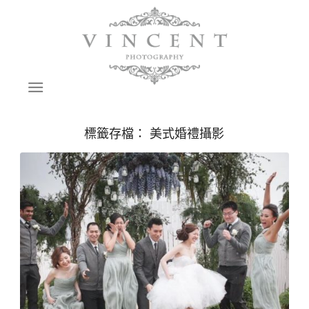
標籤存檔：
美式婚禮攝影