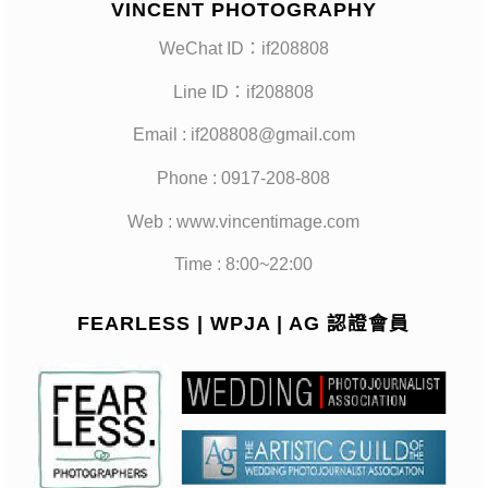
VINCENT PHOTOGRAPHY
WeChat ID：if208808
Line ID：if208808
Email : if208808@gmail.com
Phone : 0917-208-808
Web : www.vincentimage.com
Time : 8:00~22:00
FEARLESS | WPJA | AG 認證會員