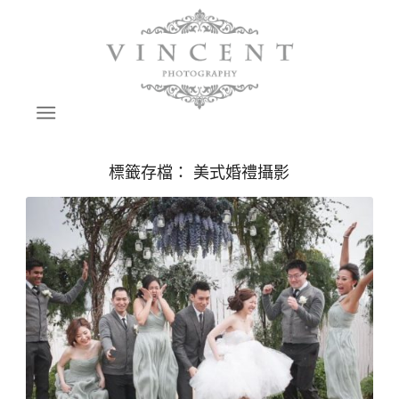
標籤存檔：
美式婚禮攝影