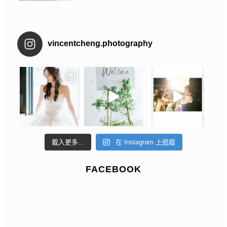
vincentcheng.photography
載入更多...
在 Instagram 上追蹤
FACEBOOK