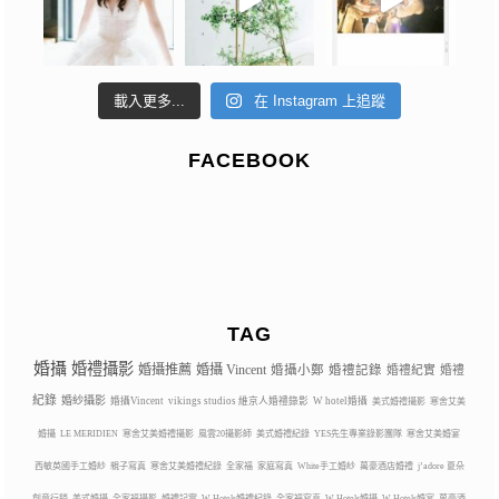
載入更多...
在 Instagram 上追蹤
FACEBOOK
TAG
婚攝
婚禮攝影
婚攝推薦
婚攝 Vincent
婚攝小鄭
婚禮記錄
婚禮紀實
婚禮
紀錄
婚紗攝影
婚攝Vincent
vikings studios 維京人婚禮錄影
W hotel婚攝
美式婚禮攝影
寒舍艾美
婚攝
LE MERIDIEN
寒舍艾美婚禮攝影
風雲20攝影師
美式婚禮紀錄
YES先生專業錄影團隊
寒舍艾美婚宴
西敏英國手工婚紗
親子寫真
寒舍艾美婚禮紀錄
全家福
家庭寫真
White手工婚紗
萬豪酒店婚禮
j’adore 夏朵
創意行銷
美式婚攝
全家福攝影
婚禮記實
W Hotels婚禮紀錄
全家福寫真
W Hotels婚攝
W Hotels婚宴
萬豪酒