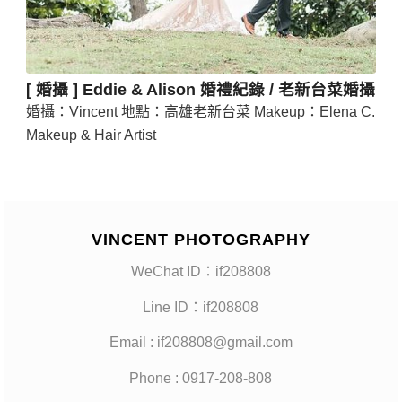
[ 婚攝 ] Eddie & Alison 婚禮紀錄 / 老新台菜婚攝
婚攝：Vincent 地點：高雄老新台菜 Makeup：Elena C.
Makeup & Hair Artist
VINCENT PHOTOGRAPHY
WeChat ID：if208808
Line ID：if208808
Email : if208808@gmail.com
Phone : 0917-208-808